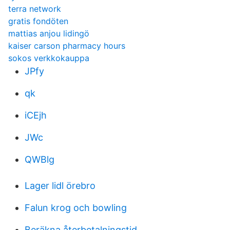
terra network
gratis fondöten
mattias anjou lidingö
kaiser carson pharmacy hours
sokos verkkokauppa
JPfy
qk
iCEjh
JWc
QWBlg
Lager lidl örebro
Falun krog och bowling
Beräkna återbetalningstid