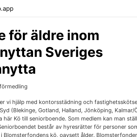
b.app
 för äldre inom
nyttan Sveriges
nytta
förmedling
r vi hjälp med kontorsstädning och fastighetsskötse
 Syd (Blekinge, Gotland, Halland, Jönköping, Kalmar
 här Kö till seniorboende. Som medlem kan man ställa s
eniorboendet består av hyresrätter för personer som 
ig i Blomsterfondens kö, oavsett ålder. Blomsterfonde