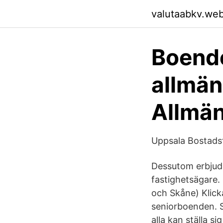
valutaabkv.we
Boende
allmän
Allmän
Uppsala Bostads
Dessutom erbjude
fastighetsägare.
och Skåne) Klicka
seniorboenden. S
alla kan ställa s