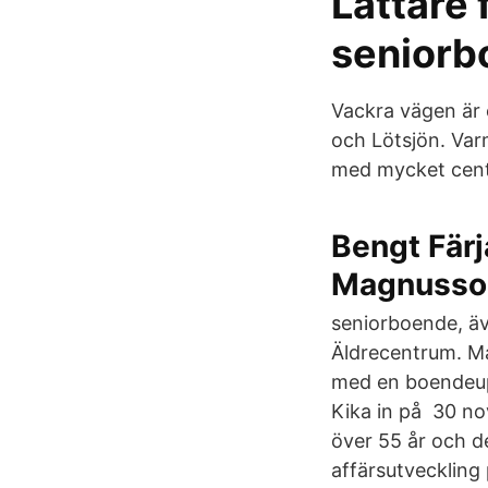
Lättare 
seniorb
Vackra vägen är 
och Lötsjön. Var
med mycket centr
Bengt Fär
Magnusso
seniorboende, äv
Äldrecentrum. Ma
med en boendeuppl
Kika in på 30 no
över 55 år och 
affärsutvecklin