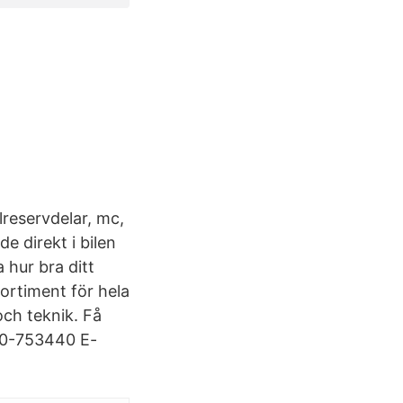
ilreservdelar, mc,
e direkt i bilen
 hur bra ditt
sortiment för hela
och teknik. Få
470-753440 E-