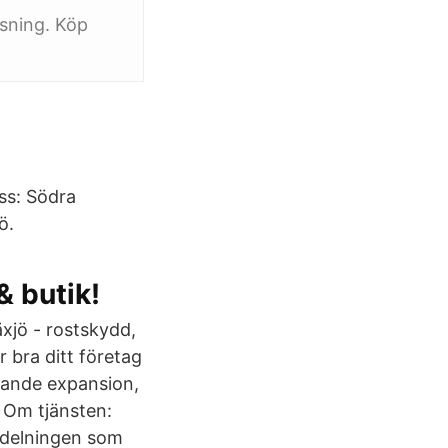
ysning. Köp
ss: Södra
ö.
& butik!
äxjö - rostskydd,
 bra ditt företag
nnande expansion,
 Om tjänsten:
vdelningen som