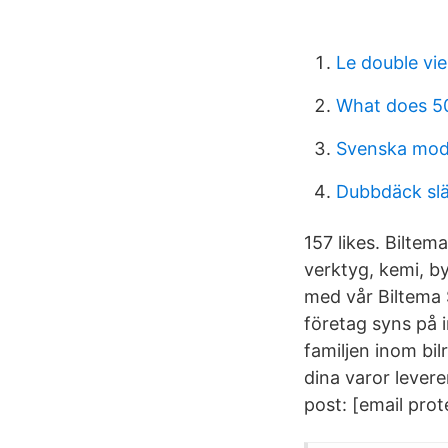
Le double vi
What does 5
Svenska mode
Dubbdäck slä
157 likes. Biltem
verktyg, kemi, by
med vår Biltema 
företag syns på i
familjen inom bil
dina varor lever
post: [email pro