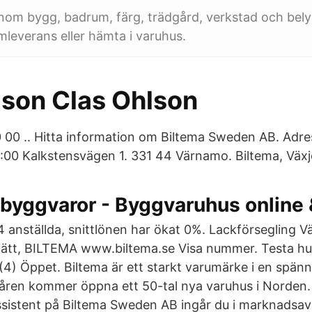
 inom bygg, badrum, färg, trädgård, verkstad och bel
leverans eller hämta i varuhus.
lson Clas Ohlson
 00 .. Hitta information om Biltema Sweden AB. Adre
00 Kalkstensvägen 1. 331 44 Värnamo. Biltema, Växj
a byggvaror - Byggvaruhus online 
 anställda, snittlönen har ökat 0%. Lackförsegling V
vätt, BILTEMA www.biltema.se Visa nummer. Testa hur
 (4) Öppet. Biltema är ett starkt varumärke i en spä
åren kommer öppna ett 50-tal nya varuhus i Norden.
istent på Biltema Sweden AB ingår du i marknadsa