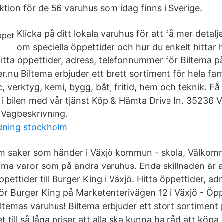
ktion för de 56 varuhus som idag finns i Sverige.
Klicka på ditt lokala varuhus för att få mer detal
om speciella öppettider och hur du enkelt hittar hi
Hitta öppettider, adress, telefonnummer för Biltema p
r.nu Biltema erbjuder ett brett sortiment för hela fa
c, verktyg, kemi, bygg, båt, fritid, hem och teknik. Få
t i bilen med vår tjänst Köp & Hämta Drive In. 35236
 Vägbeskrivning.
ldning stockholm
om saker som händer i Växjö kommun - skola, Välkomm
mma varor som på andra varuhus. Enda skillnaden är at
ppettider till Burger King i Växjö. Hitta öppettider, ad
r Burger King på Marketenterivägen 12 i Växjö - Öpp
iltemas varuhus! Biltema erbjuder ett stort sortiment
et till så låga priser att alla ska kunna ha råd att köp