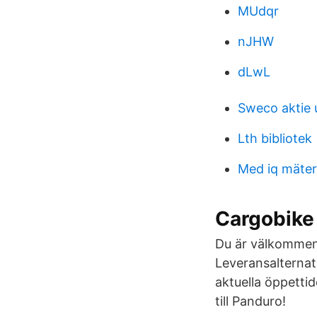
MUdqr
nJHW
dLwL
Sweco aktie 
Lth bibliotek
Med iq mäter 
Cargobike 
Du är välkommen 
Leveransalternati
aktuella öppetti
till Panduro!