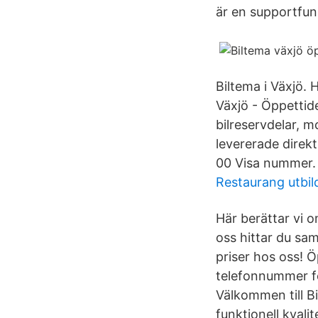
är en supportfun
Biltema i Växjö. 
Växjö - Öppettide
bilreservdelar, m
levererade direk
00 Visa nummer.
Restaurang utbi
Här berättar vi 
oss hittar du sa
priser hos oss! Ö
telefonnummer fö
Välkommen till B
funktionell kvalit