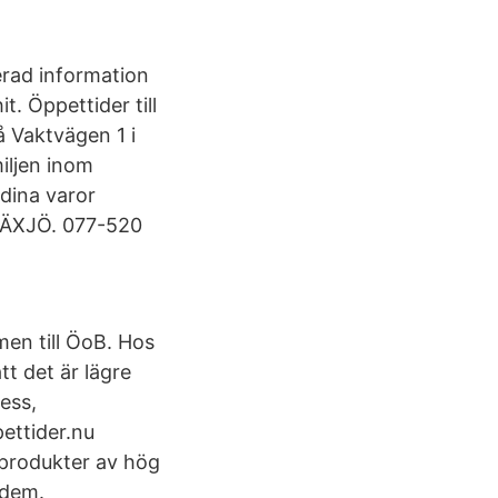
jerad information
t. Öppettider till
å Vaktvägen 1 i
miljen inom
 dina varor
 VÄXJÖ. 077-520
en till ÖoB. Hos
t det är lägre
ress,
ettider.nu
 produkter av hög
a dem.