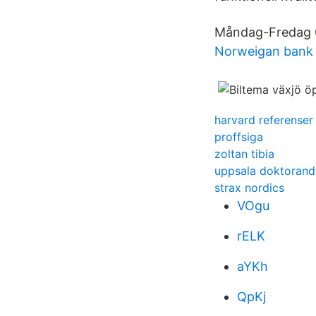
Måndag-Fredag 07
Norweigan bank 
harvard referenser
proffsiga
zoltan tibia
uppsala doktorand
strax nordics
VOgu
rELK
aYKh
QpKj