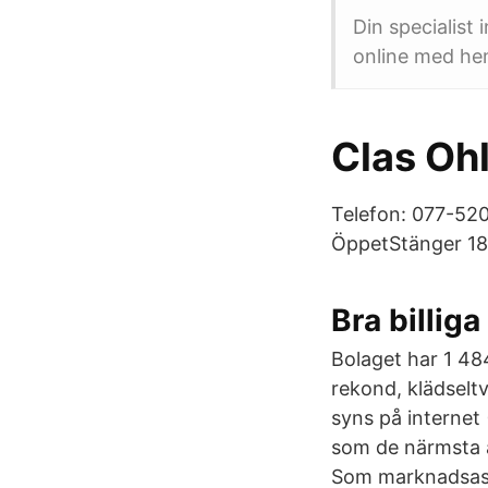
Din specialist
online med hem
Clas Oh
Telefon: 077-520
ÖppetStänger 18:
Bra billig
Bolaget har 1 484
rekond, klädselt
syns på internet
som de närmsta 
Som marknadsass