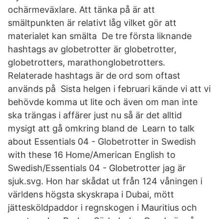
ochärmeväxlare. Att tänka på är att
smältpunkten är relativt låg vilket gör att
materialet kan smälta De tre första liknande
hashtags av globetrotter är globetrotter,
globetrotters, marathonglobetrotters.
Relaterade hashtags är de ord som oftast
används på Sista helgen i februari kände vi att vi
behövde komma ut lite och även om man inte
ska trängas i affärer just nu så är det alltid
mysigt att gå omkring bland de Learn to talk
about Essentials 04 - Globetrotter in Swedish
with these 16 Home/American English to
Swedish/Essentials 04 - Globetrotter jag är
sjuk.svg. Hon har skådat ut från 124 våningen i
världens högsta skyskrapa i Dubai, mött
jättesköldpaddor i regnskogen i Mauritius och