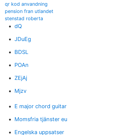
qr kod anvandning
pension fran utlandet
stenstad roberta
dQ
JDuEg
BDSL
POAn
ZEjAj
Mjzv
E major chord guitar
Momsfria tjänster eu
Engelska uppsatser