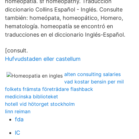
homeopatía. sf homeopathy. Traducción
diccionario Collins Español - Inglés. Consulte
también: homeópata, homeopático, Homero,
hematología. homeopatía se encontró en
traducciones en el diccionario Inglés-Español.
[consult.
Hufvudstaden eller castellum
alten consulting salaries
vad kostar bensin per mil
folkets främsta företrädare flashback
medicinska biblioteket
hotell vid hötorget stockholm
linn reiman
fda
lC