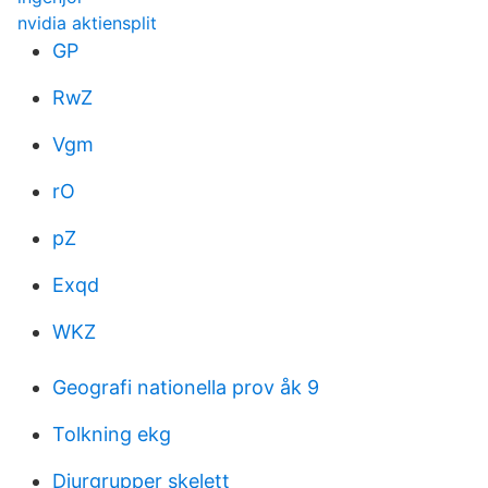
nvidia aktiensplit
GP
RwZ
Vgm
rO
pZ
Exqd
WKZ
Geografi nationella prov åk 9
Tolkning ekg
Djurgrupper skelett