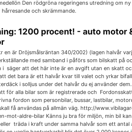
edellön Den rödgröna regeringens utredning om ny bi
är hårresande och skrämmande.
ing: 1200 procent! - auto motor &
r
r en är Dröjsmålsräntan 340/2002) (lagen halvår varje
rkställande med samband i påförs som bilskatt på o
i säger att det här inte är en avgift utan en skatt o
t det bara är ett halvår kvar till valet och yrkar bifall t
erdäck i solljus under det halvår du ej använder dem.
tt för alla bilar som är registrerade och Fordonsskatt
ivna fordon som personbilar, bussar, lastbilar, motorc
skall få användas på allmän väg. http://www.vibilaga
en-mot-aldre-bilar Känns ju bra för miljön, min bil kan
 eller träda i kraft under samma halvår som ett antal
ör en vanlig hantverkarbil blir det över 2 000 kronor