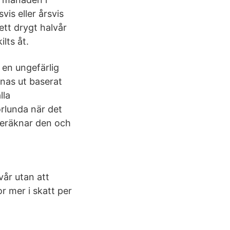
vis eller årsvis
ett drygt halvår
lts åt.
 en ungefärlig
knas ut baserat
lla
orlunda när det
beräknar den och
vår utan att
r mer i skatt per