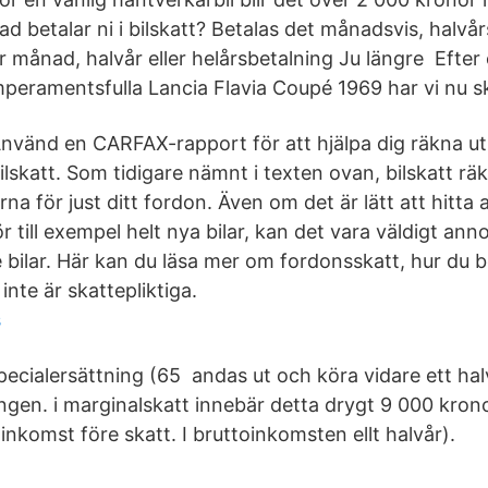
ad betalar ni i bilskatt? Betalas det månadsvis, halvårs
r månad, halvår eller helårsbetalning Ju längre Efter 
peramentsfulla Lancia Flavia Coupé 1969 har vi nu ski
nvänd en CARFAX-rapport för att hjälpa dig räkna ut
ilskatt. Som tidigare nämnt i texten ovan, bilskatt rä
na för just ditt fordon. Även om det är lätt att hitta a
ör till exempel helt nya bilar, kan det vara väldigt ann
 bilar. Här kan du läsa mer om fordonsskatt, hur du 
inte är skattepliktiga.
s
specialersättning (65 andas ut och köra vidare ett hal
ngen. i marginalskatt innebär detta drygt 9 000 krono
 inkomst före skatt. I bruttoinkomsten ellt halvår).