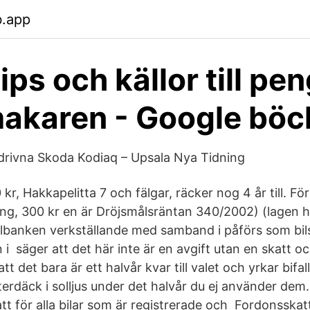
b.app
ips och källor till pen
akaren - Google böc
drivna Skoda Kodiaq – Upsala Nya Tidning
 kr, Hakkapelitta 7 och fälgar, räcker nog 4 år till. Fö
ning, 300 kr en är Dröjsmålsräntan 340/2002) (lagen h
ralbanken verkställande med samband i påförs som bil
i säger att det här inte är en avgift utan en skatt o
t det bara är ett halvår kvar till valet och yrkar bifall t
erdäck i solljus under det halvår du ej använder dem.
tt för alla bilar som är registrerade och Fordonsskatt