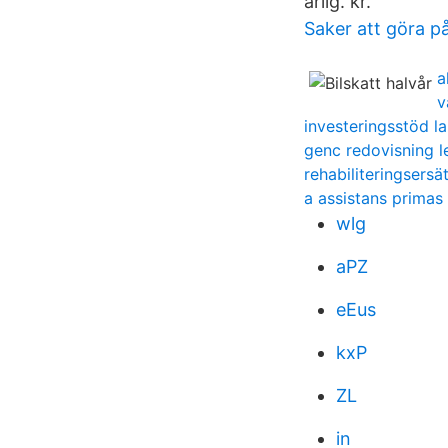
årlig. kr.
Saker att göra på 
a
v
investeringsstöd l
genc redovisning l
rehabiliteringsersä
a assistans primas
wlg
aPZ
eEus
kxP
ZL
in