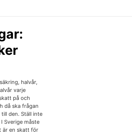
gar:
ker
rsäkring, halvår,
alvår varje
skatt på och
ch då ska frågan
ill den. Ställ inte
 I Sverige måste
 är en skatt för