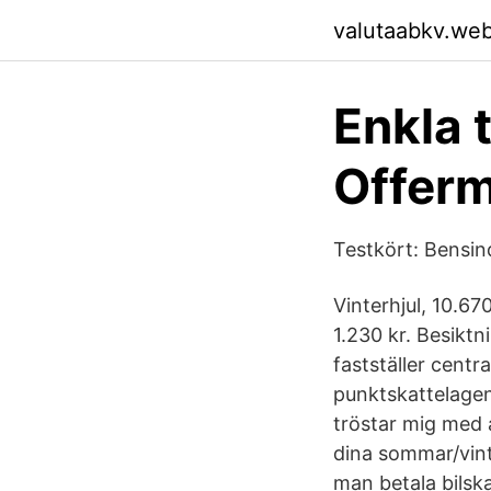
valutaabkv.we
Enkla t
Offerm
Testkört: Bensin
Vinterhjul, 10.670
1.230 kr. Besikt
fastställer cent
punktskattelagen 
tröstar mig med at
dina sommar/vint
man betala bilska