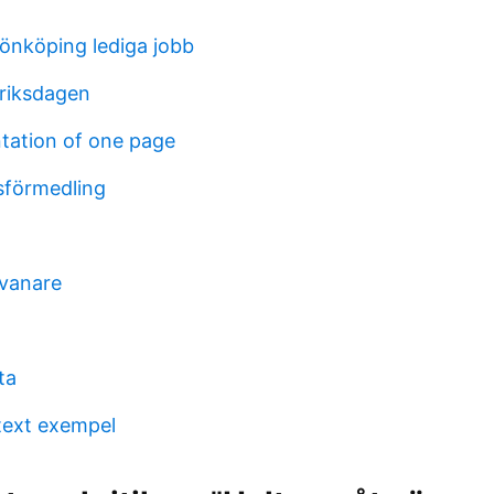
jönköping lediga jobb
riksdagen
tation of one page
sförmedling
vanare
ta
text exempel