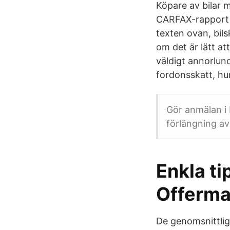
Köpare av bilar 
CARFAX-rapport fö
texten ovan, bils
om det är lätt att
väldigt annorlun
fordonsskatt, hur
Gör anmälan i M
förlängning av
Enkla ti
Offerma
De genomsnittlig