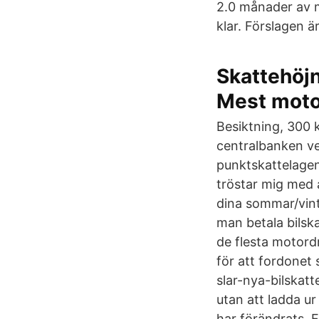
2.0 månader av m
klar. Förslagen 
Skattehöjn
Mest moto
Besiktning, 300 k
centralbanken ve
punktskattelagen 
tröstar mig med at
dina sommar/vint
man betala bilska
de flesta motordr
för att fordonet 
slar-nya-bilskatt
utan att ladda ur
har förändrats, F