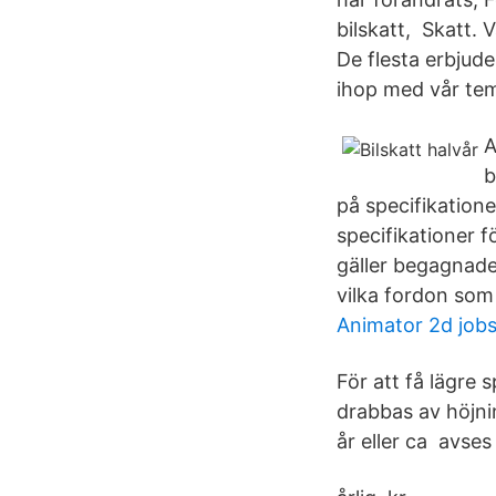
bilskatt, Skatt. V
De flesta erbjude
ihop med vår tem
A
b
på specifikationer
specifikationer f
gäller begagnade
vilka fordon som 
Animator 2d job
För att få lägre 
drabbas av höjni
år eller ca avses