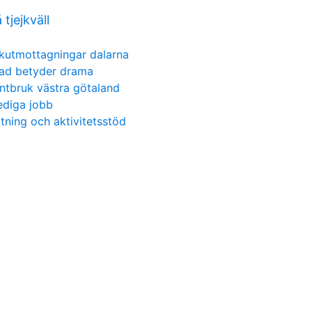
tjejkväll
kutmottagningar dalarna
ad betyder drama
antbruk västra götaland
ediga jobb
ttning och aktivitetsstöd