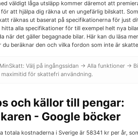
med väldigt låga utsläpp kommer däremot att premie
r att hjälpa dig räkna ut en ungefärlig bilskatt. Som
katt räknas ut baserat på specifikationerna för just d
 hitta alla specifikationer för till exempel helt nya bil
da när det gäller begagnade bilar. Här kan du läsa me
 du beräknar den och vilka fordon som inte är skattep
inSkatt: Välj på ingångssidan -> Alla funktioner -> Bi
 maximitid för skattefri användning.
ps och källor till pengar:
karen - Google böcker
a totala kostnaderna i Sverige är 58341 kr per år, so