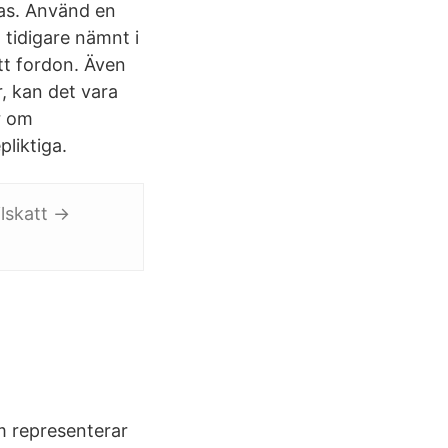
ras. Använd en
 tidigare nämnt i
itt fordon. Även
ar, kan det vara
r om
liktiga.
lskatt ->
m representerar