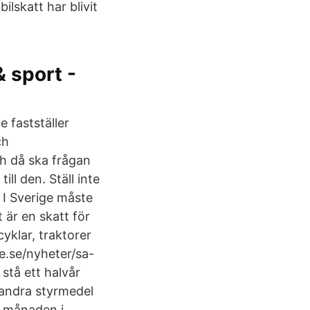
lskatt har blivit
 sport -
 fastställer
ch
ch då ska frågan
ill den. Ställ inte
 I Sverige måste
 är en skatt för
yklar, traktorer
re.se/nyheter/sa-
 stå ett halvår
 andra styrmedel
 i månaden i